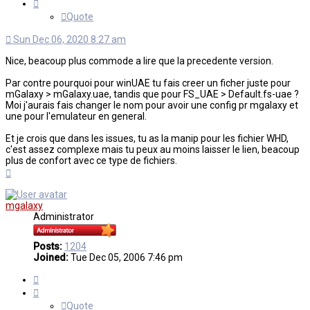
Quote
Sun Dec 06, 2020 8:27 am
Nice, beacoup plus commode a lire que la precedente version.
Par contre pourquoi pour winUAE tu fais creer un ficher juste pour
mGalaxy > mGalaxy.uae, tandis que pour FS_UAE > Default.fs-uae ?
Moi j'aurais fais changer le nom pour avoir une config pr mgalaxy et
une pour l'emulateur en general.
Et je crois que dans les issues, tu as la manip pour les fichier WHD,
c'est assez complexe mais tu peux au moins laisser le lien, beacoup
plus de confort avec ce type de fichiers.
Top
mgalaxy
Administrator
Posts:
1204
Joined:
Tue Dec 05, 2006 7:46 pm
Quote
Quote