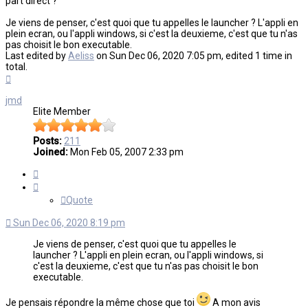
part direct ?
Je viens de penser, c'est quoi que tu appelles le launcher ? L'appli en
plein ecran, ou l'appli windows, si c'est la deuxieme, c'est que tu n'as
pas choisit le bon executable.
Last edited by
Aeliss
on Sun Dec 06, 2020 7:05 pm, edited 1 time in
total.
Top
jmd
Elite Member
Posts:
211
Joined:
Mon Feb 05, 2007 2:33 pm
Quote
Quote
Sun Dec 06, 2020 8:19 pm
Je viens de penser, c'est quoi que tu appelles le
launcher ? L'appli en plein ecran, ou l'appli windows, si
c'est la deuxieme, c'est que tu n'as pas choisit le bon
executable.
Je pensais répondre la même chose que toi
A mon avis