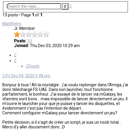
Advanced
Search
search
13 posts • Page
1
of
1
MattRetro
Jr. Member
Posts:
10
Joined:
Thu Dec 03, 2020 10:29 am
Quote
Quote
Fri Dec 04, 2020 5:48 pm
Bonjour à tous ! Ah la nostalgie... j'ai voulu replonger dans l'Amiga, j'ai
donc téléchargé FS-UAE. Dans son launcher, tout fonctionne
parfaitement, le bonheur. J'ai essayé de le lancer via mGalaxy, les
chemins sont bons... mais impossible de lancer directement un jeu. Il
m'ouvre le launcher pour que je puisse y lancer les disquettes, et
évidemment c'est pas l'intention de départ...
Comment configurer mGalaxy pour lancer directement un jeu?
Petite décision, si il s'agit de créer un script, je suis un noob total...
Merci d'y aller doucement donc ;D