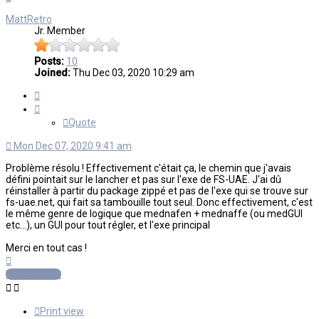
MattRetro
Jr. Member
Posts:
10
Joined:
Thu Dec 03, 2020 10:29 am
Quote
Quote
Mon Dec 07, 2020 9:41 am
Problème résolu ! Effectivement c'était ça, le chemin que j'avais
défini pointait sur le lancher et pas sur l'exe de FS-UAE. J'ai dû
réinstaller à partir du package zippé et pas de l'exe qui se trouve sur
fs-uae.net, qui fait sa tambouille tout seul. Donc effectivement, c'est
le même genre de logique que mednafen + mednaffe (ou medGUI
etc...), un GUI pour tout régler, et l'exe principal
Merci en tout cas !
Top
Post Reply
Print view