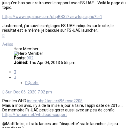
jusqu'en bas pour retrouver le rapport avec FS-UAE... Voilà la page du
topic.
https://www.mgalaxy.com/phpBB32/viewtopic.php?t=1
Justement, j'ai suivi les réglages FS-UAE indiqués sur le site, le
résultat est le même, je bascule sur FS-UAE launcher...
Top
Aeliss
Hero Member
Posts:
902
Joined:
Thu Apr 04, 2013 5:55 pm
Quote
Quote
Sun Dec 06, 2020 7:02 pm
Pour les WHD
index.php?topic=496.msg2208
Mais a mon avis, il y a de la mise a jour a faire, l'appli date de 2015 ...
De memoire Fs-UAE peut les gerer aussi avec un peu de config
https://fs-uae.net/whdload-support
@MattRetro, et si tu lances une "disquette" via le launcher , le jeu