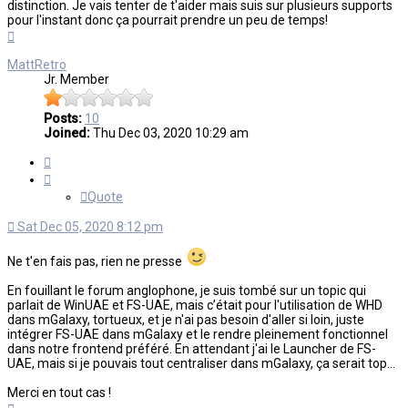
distinction. Je vais tenter de t'aider mais suis sur plusieurs supports
pour l'instant donc ça pourrait prendre un peu de temps!
Top
MattRetro
Jr. Member
Posts:
10
Joined:
Thu Dec 03, 2020 10:29 am
Quote
Quote
Sat Dec 05, 2020 8:12 pm
Ne t'en fais pas, rien ne presse
En fouillant le forum anglophone, je suis tombé sur un topic qui
parlait de WinUAE et FS-UAE, mais c’était pour l'utilisation de WHD
dans mGalaxy, tortueux, et je n'ai pas besoin d'aller si loin, juste
intégrer FS-UAE dans mGalaxy et le rendre pleinement fonctionnel
dans notre frontend préféré. En attendant j'ai le Launcher de FS-
UAE, mais si je pouvais tout centraliser dans mGalaxy, ça serait top...
Merci en tout cas !
Top