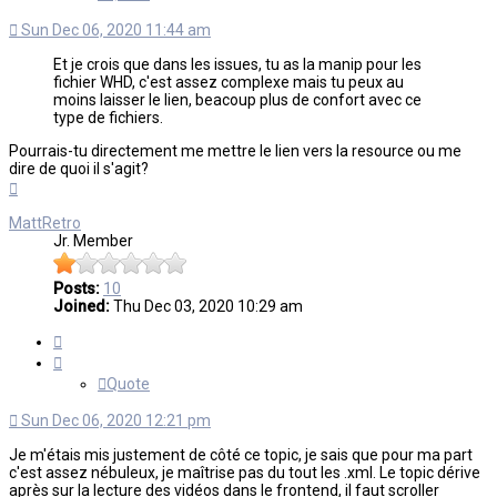
Sun Dec 06, 2020 11:44 am
Et je crois que dans les issues, tu as la manip pour les
fichier WHD, c'est assez complexe mais tu peux au
moins laisser le lien, beacoup plus de confort avec ce
type de fichiers.
Pourrais-tu directement me mettre le lien vers la resource ou me
dire de quoi il s'agit?
Top
MattRetro
Jr. Member
Posts:
10
Joined:
Thu Dec 03, 2020 10:29 am
Quote
Quote
Sun Dec 06, 2020 12:21 pm
Je m'étais mis justement de côté ce topic, je sais que pour ma part
c'est assez nébuleux, je maîtrise pas du tout les .xml. Le topic dérive
après sur la lecture des vidéos dans le frontend, il faut scroller