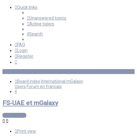
Quick links
Unanswered topics
Active topics
Search
FAQ
Login
Register
Board index
International mGalaxy
Users
Forum en francais
Search
FS-UAE et mGalaxy
Post Reply
Print view