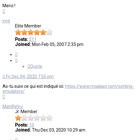
Merci !
Top
jmd
Elite Member
Posts:
211
Joined:
Mon Feb 05, 2007 2:33 pm
Quote
Quote
Fri Dec 04, 2020 7:56 pm
As-tu suivi ce qui est indiqué ici:
https://www.mgalaxy.com/setting-
emulators/
Top
MattRetro
Jr. Member
Posts:
10
Joined:
Thu Dec 03, 2020 10:29 am
Quote