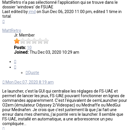
MattRetro n'a pas sélectionné l'application qui se trouve dans le
dossier 'windows' de FSUAE
Last edited by
jmd
on Sun Dec 06, 2020 11:00 pm, edited 1 time in
total.
Top
MattRetro
Jr. Member
Posts:
10
Joined:
Thu Dec 03, 2020 10:29 am
Quote
Quote
Mon Dec 07, 2020 8:19 am
Le launcher, c'est la GUI qui centralise les réglages de FS-UAE et
permet de lancer les jeux, FS-UAE pouvant fonctionner en lignes de
commandes apparemment. C'est l'équivalent de oemLauncher pour
O2em (émulateur Odyssey 2/Videopac) ou Mednaffe ou MedGui
pour Mednafen. Je crois que c'est justement là que j'ai fait une
erreur dans mes chemins, j'ai pointé vers le launcher. Il semble que
FS-UAE, installé en automatique, a une arborescence un peu
compliquée...
Top