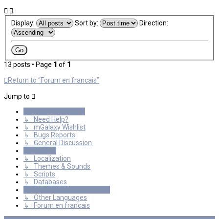
Display:
Sort by:
Direction:
13 posts • Page
1
of
1
Return to “Forum en francais”
Jump to
General Discussions
↳ Need Help?
↳ mGalaxy Wishlist
↳ Bugs Reports
↳ General Discussion
Resources
↳ Localization
↳ Themes & Sounds
↳ Scripts
↳ Databases
International mGalaxy Users
↳ Other Languages
↳ Forum en francais