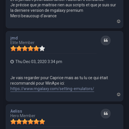
Je précise que je maitrise rien aux scripts et que je suis sur
la derniere version de mgalaxy premium
Merci beaucoup d'avance
T
o
p
jmd
Quote
Elite Member
Thu Dec 03, 2020 3:34 pm
Je vais regarder pour Caprice mais as tu lu ce qui était
recommandé pour WinApe ici:
https://www.mgalaxy.com/setting-emulators/
T
o
p
Aeliss
Quote
Hero Member