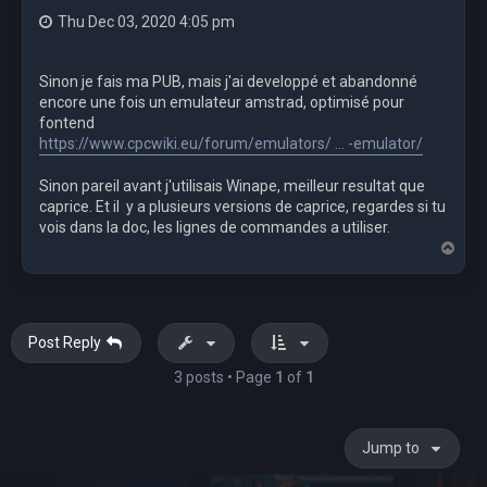
Thu Dec 03, 2020 4:05 pm
Sinon je fais ma PUB, mais j'ai developpé et abandonné
encore une fois un emulateur amstrad, optimisé pour
fontend
https://www.cpcwiki.eu/forum/emulators/ ... -emulator/
Sinon pareil avant j'utilisais Winape, meilleur resultat que
caprice. Et il y a plusieurs versions de caprice, regardes si tu
vois dans la doc, les lignes de commandes a utiliser.
T
o
p
Post Reply
3 posts • Page
1
of
1
Jump to