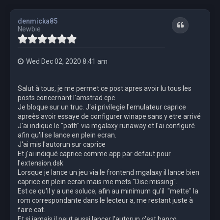
denmicka85
Quote
Newbie
Wed Dec 02, 2020 8:41 am
Salut à tous, je me permet ce post apres avoir lu tous les
posts concernant l'amstrad cpc
Je bloque sur un truc. J'ai privilegie l'emulateur caprice
apreès avoir essaye de configurer winape sans y etre arrivé
J'ai indique le "path" via mgalaxy runaway et l'ai configuré
afin qu'il se lance en plein ecran.
J'ai mis l'autorun sur caprice
Et j'ai indiqué caprice comme app par defaut pour
l'extension.dsk
Lorsque je lance un jeu via le frontend mgalaxy il lance bien
caprice en plein ecran mais me mets "Disc missing".
Est ce qu'il y a une soluce, afin au minimum qu'il "mette" la
rom correspondante dans le lecteur a, me restant juste à
faire cat.
Et si jamais il peut aussi lancer l'autorun c'est banco.