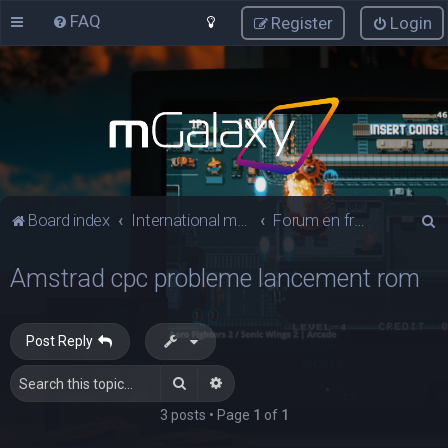
FAQ
Register
Login
S
Board index
International mGalaxy Users
Forum en francais
e
Amstrad cpc probleme lancement rom
a
r
c
Post Reply
h
Search
Advanced search
3 posts • Page
1
of
1