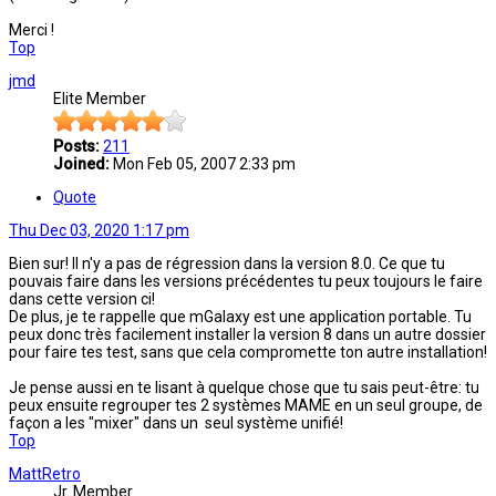
Merci !
Top
jmd
Elite Member
Posts:
211
Joined:
Mon Feb 05, 2007 2:33 pm
Quote
Thu Dec 03, 2020 1:17 pm
Bien sur! Il n'y a pas de régression dans la version 8.0. Ce que tu
pouvais faire dans les versions précédentes tu peux toujours le faire
dans cette version ci!
De plus, je te rappelle que mGalaxy est une application portable. Tu
peux donc très facilement installer la version 8 dans un autre dossier
pour faire tes test, sans que cela compromette ton autre installation!
Je pense aussi en te lisant à quelque chose que tu sais peut-être: tu
peux ensuite regrouper tes 2 systèmes MAME en un seul groupe, de
façon a les "mixer" dans un seul système unifié!
Top
MattRetro
Jr. Member