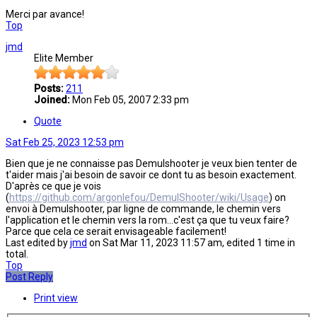
Merci par avance!
Top
jmd
Elite Member
Posts:
211
Joined:
Mon Feb 05, 2007 2:33 pm
Quote
Sat Feb 25, 2023 12:53 pm
Bien que je ne connaisse pas Demulshooter je veux bien tenter de
t'aider mais j'ai besoin de savoir ce dont tu as besoin exactement.
D'après ce que je vois
(
https://github.com/argonlefou/DemulShooter/wiki/Usage
) on
envoi à Demulshooter, par ligne de commande, le chemin vers
l'application et le chemin vers la rom...c'est ça que tu veux faire?
Parce que cela ce serait envisageable facilement!
Last edited by
jmd
on Sat Mar 11, 2023 11:57 am, edited 1 time in
total.
Top
Post Reply
Print view