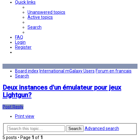
Quick links
Unanswered topics
Active topics
Search
FAQ
Login
Register
Board index
International mGalaxy Users
Forum en francais
Search
Deux instances d'un émulateur pour jeux
Lightgun?
Post Reply
Print view
Advanced search
Search
5 posts • Page
1
of
1