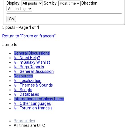
Display:
Sort by:
Direction:
5 posts • Page
1
of
1
Return to “Forum en francais”
Jump to
General Discussions
↳ Need Help?
↳ mGalaxy Wishlist
↳ Bugs Reports
↳ General Discussion
Resources
↳ Localization
↳ Themes & Sounds
↳ Scripts
↳ Databases
International mGalaxy Users
↳ Other Languages
↳ Forum en francais
Board index
All times are
UTC