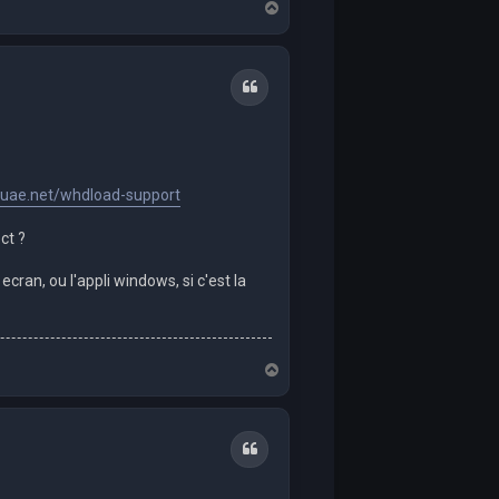
T
o
p
Quote
s-uae.net/whdload-support
ct ?
ecran, ou l'appli windows, si c'est la
T
o
p
Quote