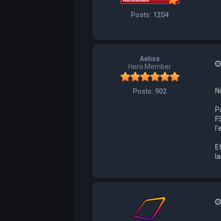
Posts:
1204
Aeliss
Hero Member
N
Posts:
902
P
F
l
E
la