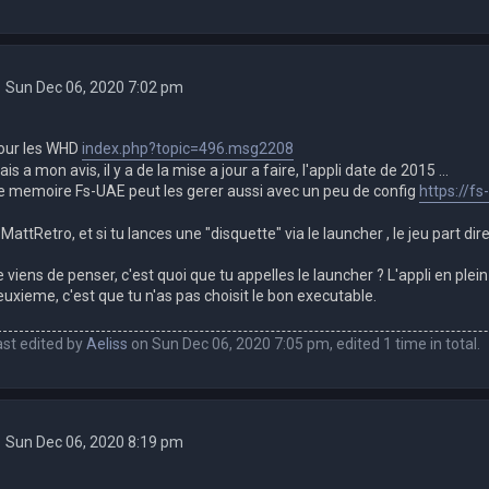
Sun Dec 06, 2020 7:02 pm
our les WHD
index.php?topic=496.msg2208
is a mon avis, il y a de la mise a jour a faire, l'appli date de 2015 ...
e memoire Fs-UAE peut les gerer aussi avec un peu de config
https://f
attRetro, et si tu lances une "disquette" via le launcher , le jeu part dire
 viens de penser, c'est quoi que tu appelles le launcher ? L'appli en plein 
euxieme, c'est que tu n'as pas choisit le bon executable.
ast edited by
Aeliss
on Sun Dec 06, 2020 7:05 pm, edited 1 time in total.
Sun Dec 06, 2020 8:19 pm