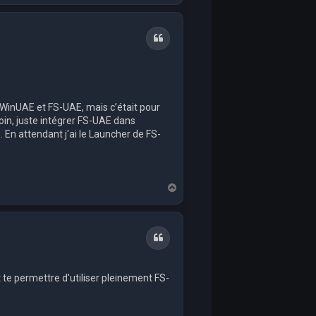
p
Quote
e WinUAE et FS-UAE, mais c’était pour
 loin, juste intégrer FS-UAE dans
 En attendant j'ai le Launcher de FS-
T
o
p
Quote
t te permettre d'utiliser pleinement FS-