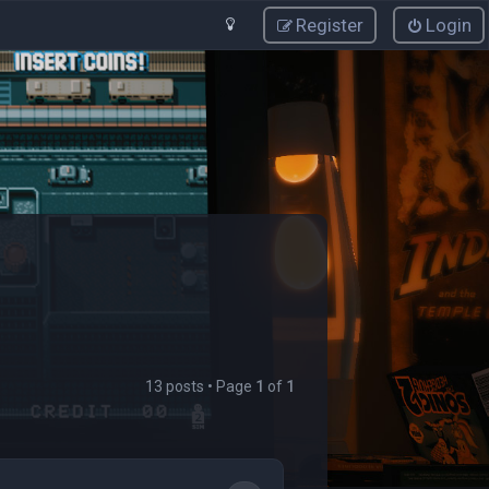
Register
Login
13 posts • Page
1
of
1