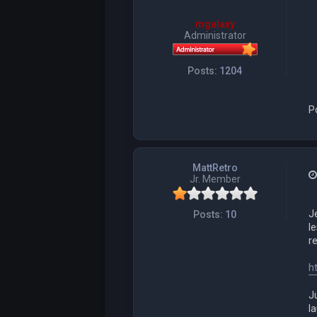
mgalaxy
Administrator
Posts:
1204
P
MattRetro
Jr. Member
J
Posts:
10
le
re
h
Ju
la