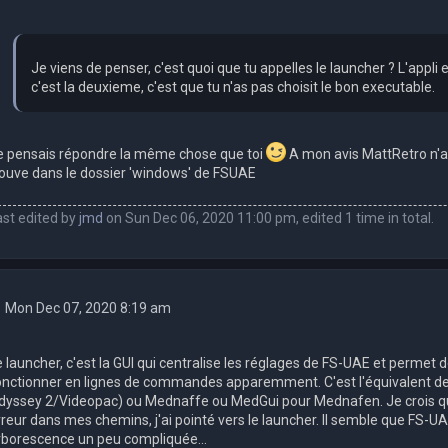
Je viens de penser, c'est quoi que tu appelles le launcher ? L'appli e
c'est la deuxieme, c'est que tu n'as pas choisit le bon executable.
e pensais répondre la même chose que toi
A mon avis MattRetro n'a 
rouve dans le dossier 'windows' de FSUAE
ast edited by
jmd
on Sun Dec 06, 2020 11:00 pm, edited 1 time in total.
Mon Dec 07, 2020 8:19 am
e launcher, c'est la GUI qui centralise les réglages de FS-UAE et permet 
onctionner en lignes de commandes apparemment. C'est l'équivalent
dyssey 2/Videopac) ou Mednaffe ou MedGui pour Mednafen. Je crois que 
rreur dans mes chemins, j'ai pointé vers le launcher. Il semble que FS-UA
rborescence un peu compliquée...