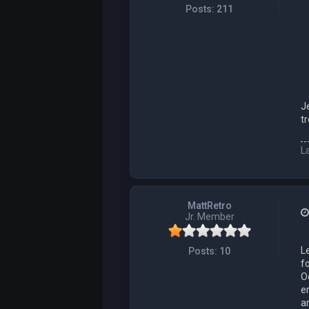
Posts:
211
J
t
L
MattRetro
Jr. Member
L
Posts:
10
f
O
e
a