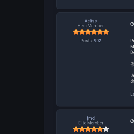
Aeliss
Hero Member
P
Posts:
902
Ma
D
@M
Je
d
L
jmd
Elite Member