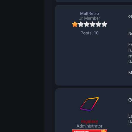
MattRetro
Jr. Member
Posts:
10
N
E
l'
m
UA
Me
L
mgalaxy
U
Administrator