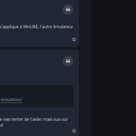
Quote
o s'applique à WinUAE, l'autre émulateur
T
o
p
Quote
-emulators/
Je vais tenter de t'aider mais suis sur
s!
T
o