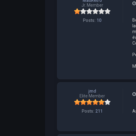
MattRetro
Jr. Member
Bo
Posts:
10
l
m
é
C
Pe
Me
jmd
Elite Member
As
Posts:
211