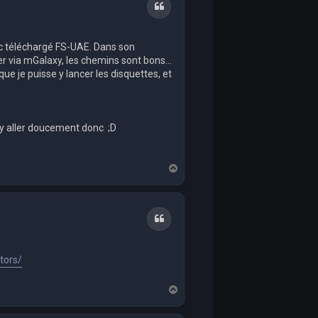
Quote
donc téléchargé FS-UAE. Dans son
er via mGalaxy, les chemins sont bons...
ue je puisse y lancer les disquettes, et
i d'y aller doucement donc ;D
T
o
p
Quote
tors/
T
o
p