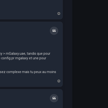
T
o
p
Quote
xy > mGalaxy.uae, tandis que pour
e config pr mgalaxy et une pour
t assez complexe mais tu peux au moins
T
o
p
Quote