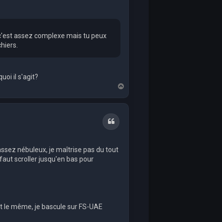
D, c'est assez complexe mais tu peux
hiers.
oi il s'agit?
T
o
p
Quote
assez nébuleux, je maîtrise pas du tout
l faut scroller jusqu'en bas pour
 est le même, je bascule sur FS-UAE