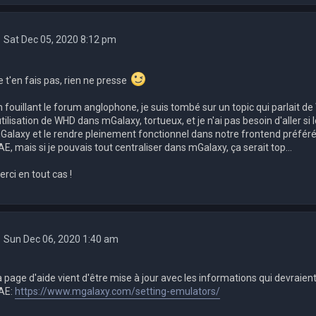
Sat Dec 05, 2020 8:12 pm
e t'en fais pas, rien ne presse
n fouillant le forum anglophone, je suis tombé sur un topic qui parlait d
utilisation de WHD dans mGalaxy, tortueux, et je n'ai pas besoin d'aller si
Galaxy et le rendre pleinement fonctionnel dans notre frontend préféré.
E, mais si je pouvais tout centraliser dans mGalaxy, ça serait top...
rci en tout cas !
Sun Dec 06, 2020 1:40 am
a page d'aide vient d'être mise à jour avec les informations qui devraien
AE:
https://www.mgalaxy.com/setting-emulators/