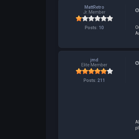
MattRetro
Jr. Member
O
Posts:
10
A
jmd
Elite Member
Posts:
211
Ah
p