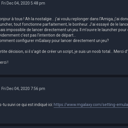
Fri Dec 04, 2020 5:48 pm
njour à tous ! Ah la nostalgie... j'ai voulu replonger dans l'Amiga, j'ai 
auncher, tout fonctionne parfaitement, le bonheur. J'ai essayé de le lanc
ais impossible de lancer directement un jeu. Il m'ouvre le launcher pour q
videmment c'est pas l'intention de départ...
omment configurer mGalaxy pour lancer directement un jeu?
tite décision, si il s'agit de créer un script, je suis un noob total... Merc
rci !
Fri Dec 04, 2020 7:56 pm
-tu suivi ce qui est indiqué ici:
https://www.mgalaxy.com/setting-emula