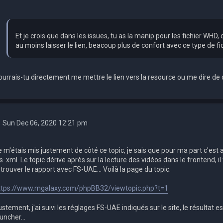
Et je crois que dans les issues, tu as la manip pour les fichier WH
au moins laisser le lien, beacoup plus de confort avec ce type de fic
ourrais-tu directement me mettre le lien vers la resource ou me dire de qu
Sun Dec 06, 2020 12:21 pm
e m'étais mis justement de côté ce topic, je sais que pour ma part c'est 
s .xml. Le topic dérive après sur la lecture des vidéos dans le frontend, i
trouver le rapport avec FS-UAE... Voilà la page du topic.
ttps://www.mgalaxy.com/phpBB32/viewtopic.php?t=1
stement, j'ai suivi les réglages FS-UAE indiqués sur le site, le résultat
uncher...