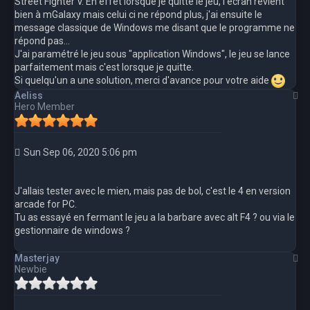
Street Fighter V. En effet lorsque je quitte le jeu, l'écran revient
bien à mGalaxy mais celui ci ne répond plus, j'ai ensuite le
message classique de Windows me disant que le programme ne
répond pas...
J'ai paramétré le jeu sous "application Windows", le jeu se lance
parfaitement mais c'est lorsque je quitte.
Si quelqu'un a une solution, merci d'avance pour votre aide
T
Aeliss
Hero Member
Sun Sep 06, 2020 5:06 pm
J'allais tester avec le mien, mais pas de bol, c'est le 4 en version
arcade for PC.
Tu as essayé en fermant le jeu a la barbare avec alt F4 ? ou via le
gestionnaire de windows ?
T
Masterjay
Newbie