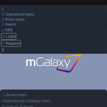
Unanswered topics
Active topics
Search
FAQ
Login
Register
Board index
International mGalaxy Users
Forum en francais