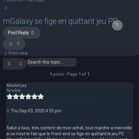
Search
mGalaxy se fige en quittant jeu PC
Quote
Quote
Quote
Quote
Post Reply
Print view
Search
Advanced search
4 posts • Page
1
of
1
Masterjay
Newbie
Thu Sep 03, 2020 4:55 pm
Salut a tous, très content de mon achat, tout marche a merveille
si ce n'est le fait que le front-end se fige en quittant le jeu PC