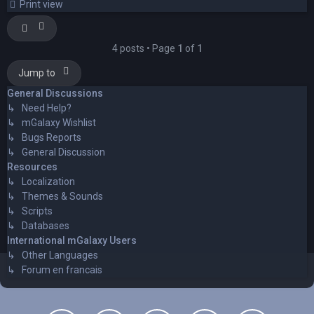
Print view
4 posts • Page
1
of
1
Jump to
General Discussions
↳ Need Help?
↳ mGalaxy Wishlist
↳ Bugs Reports
↳ General Discussion
Resources
↳ Localization
↳ Themes & Sounds
↳ Scripts
↳ Databases
International mGalaxy Users
↳ Other Languages
↳ Forum en francais