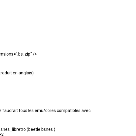
sions=".bs,.zip" />
raduit en anglais)
il me faudrait tous les emu/cores compatibles avec
_snes_libretro (beetle bsnes )
xy.