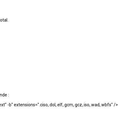
otal.
nde :
-b" extensions=".ciso,.dol,.elf,.gcm,.gcz,.iso,.wad,.wbfs" />