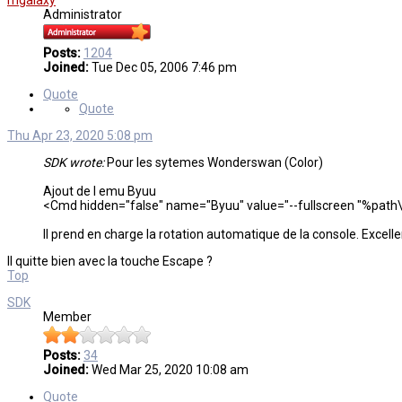
mgalaxy
Administrator
Posts:
1204
Joined:
Tue Dec 05, 2006 7:46 pm
Quote
Quote
Thu Apr 23, 2020 5:08 pm
SDK wrote:
Pour les sytemes Wonderswan (Color)
Ajout de l emu Byuu
<Cmd hidden="false" name="Byuu" value="--fullscreen "%path\%f
Il prend en charge la rotation automatique de la console. Excellen
Il quitte bien avec la touche Escape ?
Top
SDK
Member
Posts:
34
Joined:
Wed Mar 25, 2020 10:08 am
Quote