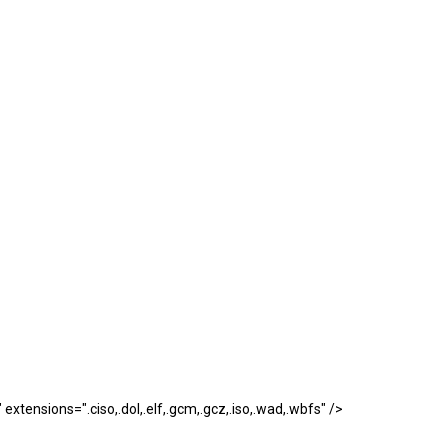
tensions=".ciso,.dol,.elf,.gcm,.gcz,.iso,.wad,.wbfs" />