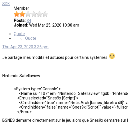
SDK
Member
Posts:
34
Joined:
Wed Mar 25, 2020 10:08 am
Quote
Quote
Thu Apr 23, 2020 3:36 pm
Je partage mes modifs et astuces pour certains systemes
Nintendo Satellaview
<System type="Console">
<Name ss="107" em="Nintendo_Satellaview" tgdb="Nintendo 
<Emu selected="Snes9x [Script]">
<Cmd hidden="true" name="RetroArch [bsnes_libretro.dll]" value
<Cmd hidden="false" name="Snes9x [Script]" value="-fullscree
</Emu>
BSNES demarre directement sur le jeu alors que Snes9x demarre sur le "v