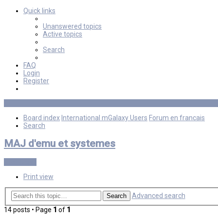
Quick links
Unanswered topics
Active topics
Search
FAQ
Login
Register
Board index
International mGalaxy Users
Forum en francais
Search
MAJ d'emu et systemes
Post Reply
Print view
Advanced search
Search
14 posts • Page
1
of
1