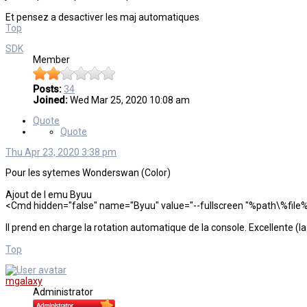
Et pensez a desactiver les maj automatiques
Top
SDK
Member
Posts:
34
Joined:
Wed Mar 25, 2020 10:08 am
Quote
Quote
Thu Apr 23, 2020 3:38 pm
Pour les sytemes Wonderswan (Color)
Ajout de l emu Byuu
<Cmd hidden="false" name="Byuu" value="--fullscreen "%path\%file%ex
Il prend en charge la rotation automatique de la console. Excellente (la
Top
mgalaxy
Administrator