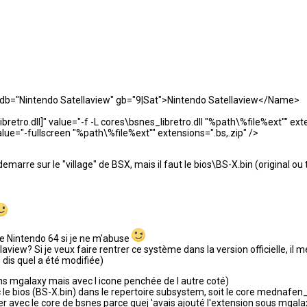
="Nintendo Satellaview" gb="9|Sat">Nintendo Satellaview</Name>
o.dll]" value="-f -L cores\bsnes_libretro.dll "%path\%file%ext"" exten
="-fullscreen "%path\%file%ext"" extensions=".bs,.zip" />
rre sur le "village" de BSX, mais il faut le bios\BS-X.bin (original ou t
ne Nintendo 64 si je ne m'abuse
ellaview? Si je veux faire rentrer ce système dans la version officielle, 
e dis quel a été modifiée)
ans mgalaxy mais avec l icone penchée de l autre coté)
 le bios (BS-X.bin) dans le repertoire subsystem, soit le core mednafen
rcer avec le core de bsnes parce quej 'avais ajouté l'extension sous mgala