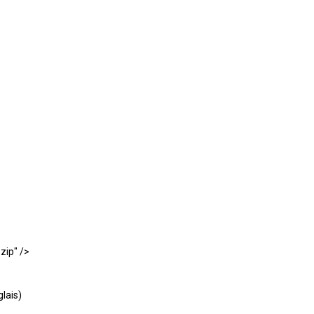
zip" />
glais)