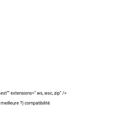
t"" extensions=".ws,.wsc,.zip" />
 meilleure ?) compatibilité.