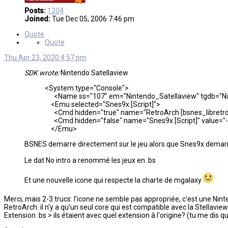
Posts:
1204
Joined:
Tue Dec 05, 2006 7:46 pm
Quote
Quote
Thu Apr 23, 2020 4:57 pm
SDK wrote:
Nintendo Satellaview
<System type="Console">
<Name ss="107" em="Nintendo_Satellaview" tgdb="Nin
<Emu selected="Snes9x [Script]">
<Cmd hidden="true" name="RetroArch [bsnes_libretro.dll]
<Cmd hidden="false" name="Snes9x [Script]" value="-ful
</Emu>
BSNES demarre directement sur le jeu alors que Snes9x demarre su
Le dat No intro a renommé les jeux en .bs
Et une nouvelle icone qui respecte la charte de mgalaxy
Merci, mais 2-3 trucs: l'icone ne semble pas appropriée, c'est une Nin
RetroArch: il n'y a qu'un seul core qui est compatible avec la Stellavie
Extension .bs > ils étaient avec quel extension à l'origine? (tu me dis q