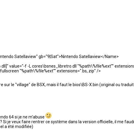
tendo Satellaview" gb="9|Sat">Nintendo Satellaview</Name>
" value="-f -L cores\bsnes_libretro.dll "%path\%file%ext"" extensions=
lscreen "%path\%file%ext"" extensions=".bs,.zip" />
r le "village" de BSX, mais il faut le bios\BS-X.bin (original ou traduit
tendo 64 si je ne m'abuse
w? Si je veux faire rentrer ce système dans la version officielle, il me f
uel a été modifiée)