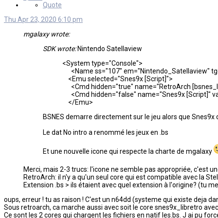
Quote
Thu Apr 23, 2020 6:10 pm
mgalaxy wrote:
SDK wrote:
Nintendo Satellaview
<System type="Console">
<Name ss="107" em="Nintendo_Satellaview" tgdb
<Emu selected="Snes9x [Script]">
<Cmd hidden="true" name="RetroArch [bsnes_libretr
<Cmd hidden="false" name="Snes9x [Script]" value
</Emu>
BSNES demarre directement sur le jeu alors que Snes9x dema
Le dat No intro a renommé les jeux en .bs
Et une nouvelle icone qui respecte la charte de mgalaxy
Merci, mais 2-3 trucs: l'icone ne semble pas appropriée, c'est u
RetroArch: il n'y a qu'un seul core qui est compatible avec la St
Extension .bs > ils étaient avec quel extension à l'origine? (tu m
oups, erreur ! tu as raison ! C'est un n64dd (systeme qui existe deja d
Sous retroarch, ca marche aussi avec soit le core snes9x_libretro avec
Ce sont les 2 cores qui chargent les fichiers en natif les.bs. J ai pu fo