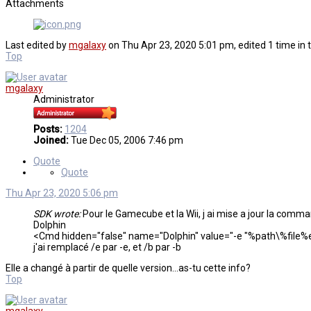
Attachments
Last edited by
mgalaxy
on Thu Apr 23, 2020 5:01 pm, edited 1 time in t
Top
mgalaxy
Administrator
Posts:
1204
Joined:
Tue Dec 05, 2006 7:46 pm
Quote
Quote
Thu Apr 23, 2020 5:06 pm
SDK wrote:
Pour le Gamecube et la Wii, j ai mise a jour la comma
Dolphin
<Cmd hidden="false" name="Dolphin" value="-e "%path\%file%ext" 
j'ai remplacé /e par -e, et /b par -b
Elle a changé à partir de quelle version...as-tu cette info?
Top