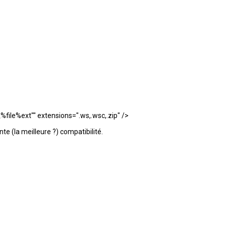
ile%ext"" extensions=".ws,.wsc,.zip" />
te (la meilleure ?) compatibilité.