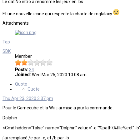
Le dat No intro a renommé les jeux en .bs
Et une nouvelle icone qui respecte la charte de mglalaxy
Attachments
Top
SDK
Member
Posts:
34
Joined:
Wed Mar 25, 2020 10:08 am
Quote
Quote
Thu Apr 23, 2020 3:37 pm
Pour le Gamecube et la Wii, j ai mise a jour la commande :
Dolphin
<Cmd hidden="false" name="Dolphin" value="-e "%path\%file%ext" -b" ex
j'ai remplacé /e par -e, et /b par -b