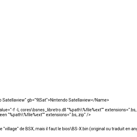
Satellaview" gb="9|Sat">Nintendo Satellaview</Name>
="-f -L cores\bsnes_libretro.dll "%path\%file%ext"" extensions=".bs,.
n "%path\%file%ext"" extensions=".bs,.zip" />
illage" de BSX, mais il faut le bios\BS-X.bin (original ou traduit en an