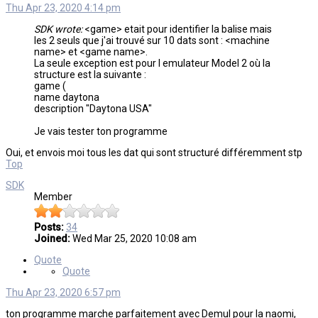
Thu Apr 23, 2020 4:14 pm
SDK wrote:
<game> etait pour identifier la balise mais
les 2 seuls que j'ai trouvé sur 10 dats sont : <machine
name> et <game name>.
La seule exception est pour l emulateur Model 2 où la
structure est la suivante :
game (
name daytona
description "Daytona USA"
Je vais tester ton programme
Oui, et envois moi tous les dat qui sont structuré différemment stp
Top
SDK
Member
Posts:
34
Joined:
Wed Mar 25, 2020 10:08 am
Quote
Quote
Thu Apr 23, 2020 6:57 pm
ton programme marche parfaitement avec Demul pour la naomi,