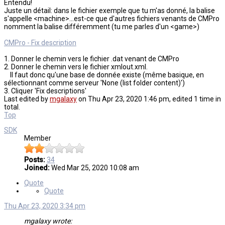
Entendu!
Juste un détail: dans le fichier exemple que tu m'as donné, la balise
s'appelle <machine>...est-ce que d'autres fichiers venants de CMPro
nomment la balise différemment (tu me parles d'un <game>)
CMPro - Fix description
1. Donner le chemin vers le fichier .dat venant de CMPro
2. Donner le chemin vers le fichier xmlout.xml.
Il faut donc qu'une base de donnée existe (même basique, en
sélectionnant comme serveur 'None (list folder content)')
3. Cliquer 'Fix descriptions'
Last edited by
mgalaxy
on Thu Apr 23, 2020 1:46 pm, edited 1 time in
total.
Top
SDK
Member
Posts:
34
Joined:
Wed Mar 25, 2020 10:08 am
Quote
Quote
Thu Apr 23, 2020 3:34 pm
mgalaxy wrote: