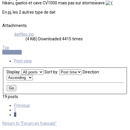
hikaru, gaelco et cave CV1000 mais pas sur atomiswave
En pj, les 2 autres type de dat
Attachments
datfiles.zip
(4 KiB) Downloaded 4415 times
Top
Post Reply
Print view
Display:
Sort by:
Direction:
19 posts
Previous
1
2
Return to “Forum en francais”