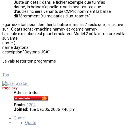
Juste un détail: dans le fichier exemple que tu m'as
donné, la balise s'appelle <machine>...est-ce que
d'autres fichiers venants de CMPro nomment la balise
différemment (tu me parles d'un <game>)
<game> etait pour identifier la balise mais les 2 seuls que j'ai trouvé
sur 10 dats sont : <machine name> et <game name>.
La seule exception est pour l emulateur Model 2 où la structure est la
suivante :
game (
name daytona
description "Daytona USA"
Je vais tester ton programme
Top
mgalaxy
Administrator
Posts:
1204
Joined:
Tue Dec 05, 2006 7:46 pm
Quote
Quote