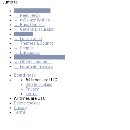
Jump to
General Discussions
↳ Need Help?
↳ mGalaxy Wishlist
↳ Bugs Reports
↳ General Discussion
Resources
↳ Localization
↳ Themes & Sounds
↳ Scripts
↳ Databases
International mGalaxy Users
↳ Other Languages
↳ Forum en francais
Board index
All times are
UTC
Delete cookies
Privacy
Terms
All times are
UTC
Delete cookies
Privacy
Terms