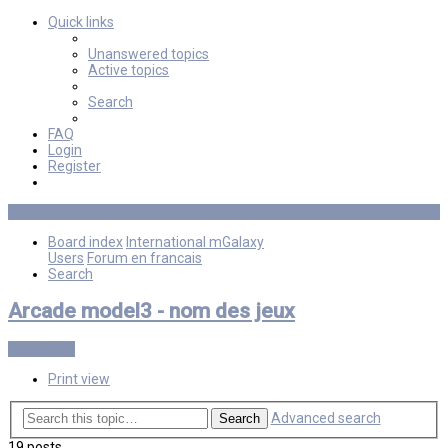
Quick links
Unanswered topics
Active topics
Search
FAQ
Login
Register
Board index
International mGalaxy
Users
Forum en francais
Search
Arcade model3 - nom des jeux
Post Reply
Print view
Advanced search
Search
19 posts