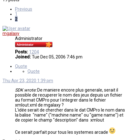
Previous
1
2
mgalaxy
Administrator
Posts:
1204
Joined:
Tue Dec 05, 2006 7:46 pm
Quote
Quote
Thu Apr 23, 2020 1:39 pm
SDK wrote:
De maniere encore plus generale, serait il
possible de recuperer le nom des jeux depuis un fichier
au format CMPro pour l integrer dans le fichier
xmlout.xml de mgalaxy ?
L'idée serait de chercher dans le dat CMPro le nom dans
la balise "name" ("machine name" ou "game name") et
de copier le champ "description" dans xmlout
Ce serait parfait pour tous les systemes arcade