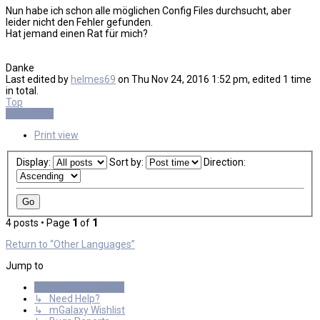
Nun habe ich schon alle möglichen Config Files durchsucht, aber
leider nicht den Fehler gefunden.
Hat jemand einen Rat für mich?
Danke
Last edited by
helmes69
on Thu Nov 24, 2016 1:52 pm, edited 1 time
in total.
Top
Post Reply
Print view
Display:
Sort by:
Direction:
4 posts • Page
1
of
1
Return to “Other Languages”
Jump to
General Discussions
↳ Need Help?
↳ mGalaxy Wishlist