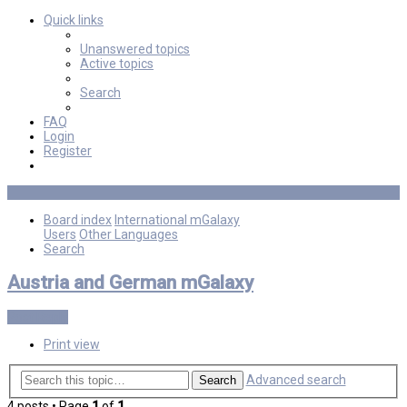
Quick links
Unanswered topics
Active topics
Search
FAQ
Login
Register
Board index
International mGalaxy
Users
Other Languages
Search
Austria and German mGalaxy
Post Reply
Print view
Advanced search
Search
4 posts • Page
1
of
1